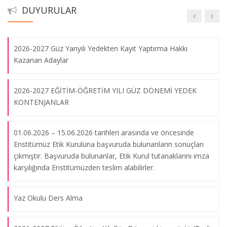
Seminerleri İçin Tıklayınız.
2024-2025 Güz Yarıyılı Yedekten Kayıt Yaptırma Hakkı
DUYURULAR
Kazanan Adaylar
20.02.2014
2026-2027 Güz Yarıyılı Yedekten Kayıt Yaptırma Hakkı
2012-2013 Akademik Yılı Yabancı Diller Eğitimi Anabilim Dalı
Kazanan Adaylar
Alman Dili Eğitimi Bilim Dalı Seminer/Konferans Tablosu
07.03.2013
2026-2027 EĞİTİM-ÖĞRETİM YILI GÜZ DÖNEMİ YEDEK
KONTENJANLAR
2012-2013 Akademik Yılı Fransız Dili Eğitimi Bilim Dalı
Seminer/Konferans Tablosu
01.06.2026 – 15.06.2026 tarihleri arasında ve öncesinde
07.03.2013
Enstitümüz Etik Kuruluna başvuruda bulunanların sonuçları
çıkmıştır. Başvuruda bulunanlar, Etik Kurul tutanaklarını imza
karşılığında Enstitümüzden teslim alabilirler.
2013-2014 Akademik Yılı Güzel Sanatlar Eğitimi Anabilim Dalı
Seminerleri
Yaz Okulu Ders Alma
20.02.2014