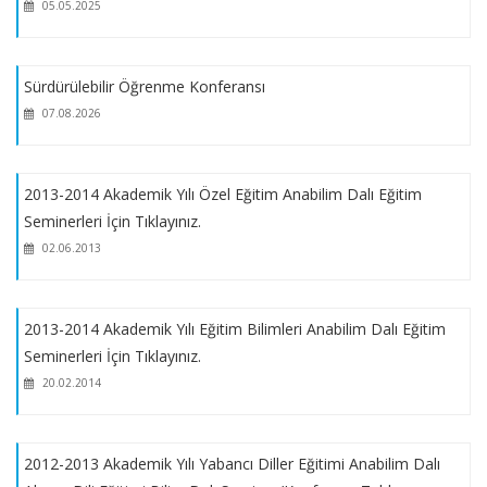
05.05.2025
Azami Sürelerle İlgili Senato Kararı
Sürdürülebilir Öğrenme Konferansı
07.08.2026
2024-2025 Eğitim-Öğretim Yılı Bahar Döneminde Savunma
Sınavına Girecek Öğrencilerimizin Dikkatine
2013-2014 Akademik Yılı Özel Eğitim Anabilim Dalı Eğitim
2024-2025 Eğitim-Öğretim Yılı Bahar Dönemi Lisansüstü
Seminerleri İçin Tıklayınız.
(Tezli, Tezsiz Yüksek Lisans, Doktora ve Yatay Geçiş)
02.06.2013
Programları Kontenjanları
2024 YILI BAŞARI BURS PROGRAMI DUYURU METNİ
2013-2014 Akademik Yılı Eğitim Bilimleri Anabilim Dalı Eğitim
Seminerleri İçin Tıklayınız.
20.02.2014
MAZERETLİ DERS KAYIT TARİHLERİ
MARMARA ÜNİVERSİTESİ LİSANSÜSTÜ EĞİTİM VE ÖĞRETİM
2012-2013 Akademik Yılı Yabancı Diller Eğitimi Anabilim Dalı
YÖNETMELİĞİ