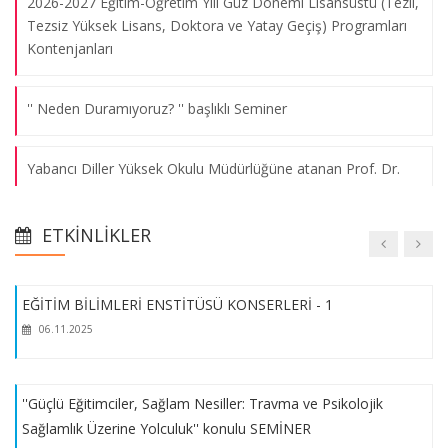
2026-2027 Eğitim-Öğretim Yılı Güz Dönemi Lisansüstü (Tezli,
Tezsiz Yüksek Lisans, Doktora ve Yatay Geçiş) Programları
Tez Önerisi Yazım Semineri (11 Ocak 2012) (Yar. Doç. Dr.
Kontenjanları
Mustafa ÇAKIR)
06.03.2013
'' Neden Duramıyoruz? '' başlıklı Seminer
Sosyal Bilimlerde Bireysel Görüşme Tekniği ve Verilerin
Yabancı Diller Yüksek Okulu Müdürlüğüne atanan Prof. Dr.
Yorumlanması Konulu Seminer (23 Şubat 2012) (Öğr. Gör. Dr.
Yaprak Türkan Yücelsin Taş Hocamıza ziyaret.
Gül ÖZSAN)
07.03.2013
ETKINLIKLER
Şehit/Gazi Eş ve Çocukları için Lisansüstü Ek Kontenjan
Verilmesi
EĞİTİM BİLİMLERİ ENSTİTÜSÜ KONSERLERİ - 1
06.11.2025
2025-2026 Güz Yarıyılı Yedekten Kayıt Yaptırma Hakkı
Kazanan Adaylar
''Güçlü Eğitimciler, Sağlam Nesiller: Travma ve Psikolojik
2025-2026 GÜZ EĞİTİM-ÖĞRETİM YILI GÜZ DÖNEMİ YEDEK
Sağlamlık Üzerine Yolculuk'' konulu SEMİNER
KONTENJANLAR