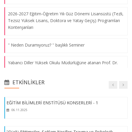
20.02.2014
2026-2027 Eğitim-Öğretim Yılı Güz Dönemi Lisansüstü (Tezli,
Tezsiz Yüksek Lisans, Doktora ve Yatay Geçiş) Programları
Tez Önerisi Yazım Semineri (11 Ocak 2012) (Yar. Doç. Dr.
Kontenjanları
Mustafa ÇAKIR)
06.03.2013
'' Neden Duramıyoruz? '' başlıklı Seminer
Sosyal Bilimlerde Bireysel Görüşme Tekniği ve Verilerin
Yabancı Diller Yüksek Okulu Müdürlüğüne atanan Prof. Dr.
Yorumlanması Konulu Seminer (23 Şubat 2012) (Öğr. Gör. Dr.
Yaprak Türkan Yücelsin Taş Hocamıza ziyaret.
Gül ÖZSAN)
07.03.2013
ETKINLIKLER
Şehit/Gazi Eş ve Çocukları için Lisansüstü Ek Kontenjan
Verilmesi
EĞİTİM BİLİMLERİ ENSTİTÜSÜ KONSERLERİ - 1
06.11.2025
2025-2026 Güz Yarıyılı Yedekten Kayıt Yaptırma Hakkı
Kazanan Adaylar
''Güçlü Eğitimciler, Sağlam Nesiller: Travma ve Psikolojik