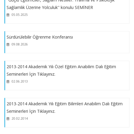
2025-2026 GÜZ EĞİTİM-ÖĞRETİM YILI GÜZ DÖNEMİ YEDEK
Sağlamlık Üzerine Yolculuk'' konulu SEMİNER
KONTENJANLAR
05.05.2025
Azami Sürelerle İlgili Senato Kararı
Sürdürülebilir Öğrenme Konferansı
09.08.2026
2024-2025 Eğitim-Öğretim Yılı Bahar Döneminde Savunma
Sınavına Girecek Öğrencilerimizin Dikkatine
2013-2014 Akademik Yılı Özel Eğitim Anabilim Dalı Eğitim
2024-2025 Eğitim-Öğretim Yılı Bahar Dönemi Lisansüstü
Seminerleri İçin Tıklayınız.
(Tezli, Tezsiz Yüksek Lisans, Doktora ve Yatay Geçiş)
02.06.2013
Programları Kontenjanları
2024 YILI BAŞARI BURS PROGRAMI DUYURU METNİ
2013-2014 Akademik Yılı Eğitim Bilimleri Anabilim Dalı Eğitim
Seminerleri İçin Tıklayınız.
20.02.2014
MAZERETLİ DERS KAYIT TARİHLERİ