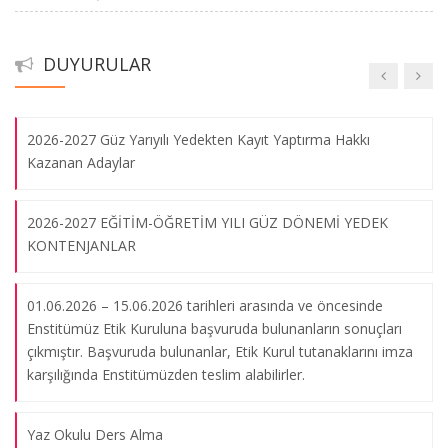
2013-2014 Akademik Yılı Eğitim Bilimleri Anabilim Dalı Eğitim
Seminerleri İçin Tıklayınız.
2024-2025 Güz Yarıyılı Yedekten Kayıt Yaptırma Hakkı
DUYURULAR
Kazanan Adaylar
20.02.2014
2026-2027 Güz Yarıyılı Yedekten Kayıt Yaptırma Hakkı
2012-2013 Akademik Yılı Yabancı Diller Eğitimi Anabilim Dalı
Kazanan Adaylar
Alman Dili Eğitimi Bilim Dalı Seminer/Konferans Tablosu
07.03.2013
2026-2027 EĞİTİM-ÖĞRETİM YILI GÜZ DÖNEMİ YEDEK
KONTENJANLAR
2012-2013 Akademik Yılı Fransız Dili Eğitimi Bilim Dalı
Seminer/Konferans Tablosu
01.06.2026 – 15.06.2026 tarihleri arasında ve öncesinde
07.03.2013
Enstitümüz Etik Kuruluna başvuruda bulunanların sonuçları
çıkmıştır. Başvuruda bulunanlar, Etik Kurul tutanaklarını imza
karşılığında Enstitümüzden teslim alabilirler.
2013-2014 Akademik Yılı Güzel Sanatlar Eğitimi Anabilim Dalı
Seminerleri
Yaz Okulu Ders Alma