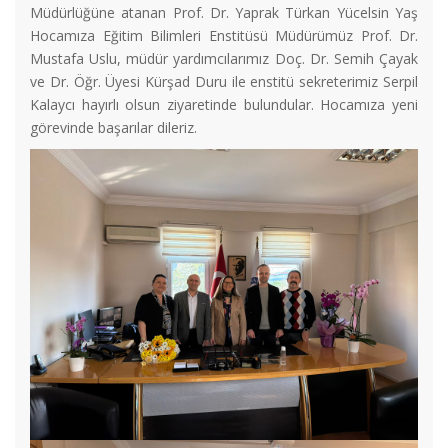
Müdürlüğüne atanan Prof. Dr. Yaprak Türkan Yücelsin Yaş
Hocamıza Eğitim Bilimleri Enstitüsü Müdürümüz Prof. Dr.
Mustafa Uslu, müdür yardımcılarımız Doç. Dr. Semih Çayak
ve Dr. Öğr. Üyesi Kürşad Duru ile enstitü sekreterimiz Serpil
Kalaycı hayırlı olsun ziyaretinde bulundular. Hocamıza yeni
görevinde başarılar dileriz.