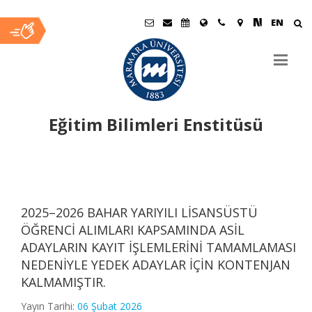
EN
Eğitim Bilimleri Enstitüsü
Ana
İçerik
2025–2026 BAHAR YARIYILI LİSANSÜSTÜ
ÖĞRENCİ ALIMLARI KAPSAMINDA ASİL
ADAYLARIN KAYIT İŞLEMLERİNİ TAMAMLAMASI
MARMARA ÜNİVERSİTESİ LİSANSÜSTÜ EĞİTİM VE ÖĞRETİM
NEDENİYLE YEDEK ADAYLAR İÇİN KONTENJAN
YÖNETMELİĞİ
KALMAMIŞTIR.
Yayın Tarihi:
06 Şubat 2026