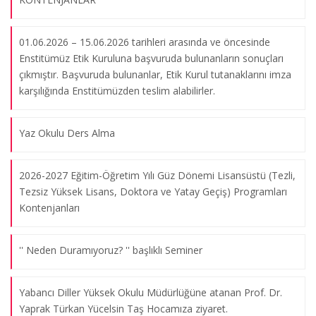
Alman Dili Eğitimi Bilim Dalı Seminer/Konferans Tablosu
07.03.2013
01.06.2026 – 15.06.2026 tarihleri arasında ve öncesinde
Enstitümüz Etik Kuruluna başvuruda bulunanların sonuçları
çıkmıştır. Başvuruda bulunanlar, Etik Kurul tutanaklarını imza
2012-2013 Akademik Yılı Fransız Dili Eğitimi Bilim Dalı
karşılığında Enstitümüzden teslim alabilirler.
Seminer/Konferans Tablosu
07.03.2013
Yaz Okulu Ders Alma
2013-2014 Akademik Yılı Güzel Sanatlar Eğitimi Anabilim Dalı
2026-2027 Eğitim-Öğretim Yılı Güz Dönemi Lisansüstü (Tezli,
Seminerleri
Tezsiz Yüksek Lisans, Doktora ve Yatay Geçiş) Programları
20.02.2014
Kontenjanları
'' Neden Duramıyoruz? '' başlıklı Seminer
Tez Önerisi Yazım Semineri (11 Ocak 2012) (Yar. Doç. Dr.
Mustafa ÇAKIR)
06.03.2013
Yabancı Diller Yüksek Okulu Müdürlüğüne atanan Prof. Dr.
Yaprak Türkan Yücelsin Taş Hocamıza ziyaret.