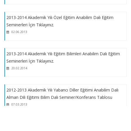
(Tezli, Tezsiz Yüksek Lisans, Doktora ve Yatay Geçiş)
Programları Kontenjanları
2013-2014 Akademik Yılı Özel Eğitim Anabilim Dalı Eğitim
Seminerleri İçin Tıklayınız.
2024 YILI BAŞARI BURS PROGRAMI DUYURU METNİ
02.06.2013
MAZERETLİ DERS KAYIT TARİHLERİ
2013-2014 Akademik Yılı Eğitim Bilimleri Anabilim Dalı Eğitim
Seminerleri İçin Tıklayınız.
MARMARA ÜNİVERSİTESİ LİSANSÜSTÜ EĞİTİM VE ÖĞRETİM
20.02.2014
YÖNETMELİĞİ
2024-2025 Eğitim Öğretim Yılı Güz Dönemi 2. Öğrenci Kabulü
2012-2013 Akademik Yılı Yabancı Diller Eğitimi Anabilim Dalı
Tezsiz Yüksek Lisans 2. Eğitim Başvuruları- İLAN METNİ
Alman Dili Eğitimi Bilim Dalı Seminer/Konferans Tablosu
07.03.2013
2024-2025 Eğitim Öğretim Yılı Güz Dönemi 2. Öğrenci Kabulü
Tezsiz Yüksek Lisans 2. Eğitim Kontenjanları ve Duyurusu
2012-2013 Akademik Yılı Fransız Dili Eğitimi Bilim Dalı