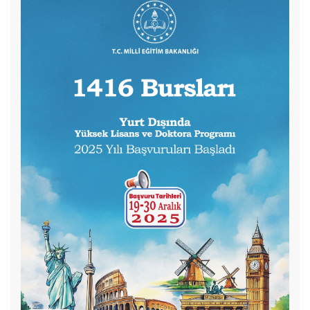
MAZERETLİ DERS KAYIT TARİHLERİ
MARMARA ÜNİVERSİTESİ LİSANSÜSTÜ EĞİTİM VE ÖĞRETİM
YÖNETMELİĞİ