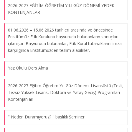
2026-2027 EĞİTİM-ÖĞRETİM YILI GÜZ DÖNEMİ YEDEK
KONTENJANLAR
2012-2013 Akademik Yılı Fransız Dili Eğitimi Bilim Dalı
Seminer/Konferans Tablosu
01.06.2026 – 15.06.2026 tarihleri arasında ve öncesinde
07.03.2013
Enstitümüz Etik Kuruluna başvuruda bulunanların sonuçları
çıkmıştır. Başvuruda bulunanlar, Etik Kurul tutanaklarını imza
karşılığında Enstitümüzden teslim alabilirler.
2013-2014 Akademik Yılı Güzel Sanatlar Eğitimi Anabilim Dalı
Seminerleri
Yaz Okulu Ders Alma
20.02.2014
2026-2027 Eğitim-Öğretim Yılı Güz Dönemi Lisansüstü (Tezli,
Tezsiz Yüksek Lisans, Doktora ve Yatay Geçiş) Programları
Tez Önerisi Yazım Semineri (11 Ocak 2012) (Yar. Doç. Dr.
Kontenjanları
Mustafa ÇAKIR)
06.03.2013
'' Neden Duramıyoruz? '' başlıklı Seminer
Sosyal Bilimlerde Bireysel Görüşme Tekniği ve Verilerin