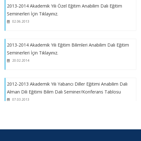
2013-2014 Akademik Yılı Özel Eğitim Anabilim Dalı Eğitim
2024-2025 Eğitim-Öğretim Yılı Bahar Dönemi Lisansüstü
Seminerleri İçin Tıklayınız.
(Tezli, Tezsiz Yüksek Lisans, Doktora ve Yatay Geçiş)
02.06.2013
Programları Kontenjanları
2024 YILI BAŞARI BURS PROGRAMI DUYURU METNİ
2013-2014 Akademik Yılı Eğitim Bilimleri Anabilim Dalı Eğitim
Seminerleri İçin Tıklayınız.
20.02.2014
MAZERETLİ DERS KAYIT TARİHLERİ
MARMARA ÜNİVERSİTESİ LİSANSÜSTÜ EĞİTİM VE ÖĞRETİM
2012-2013 Akademik Yılı Yabancı Diller Eğitimi Anabilim Dalı
YÖNETMELİĞİ
Alman Dili Eğitimi Bilim Dalı Seminer/Konferans Tablosu
07.03.2013
2024-2025 Eğitim Öğretim Yılı Güz Dönemi 2. Öğrenci Kabulü
Tezsiz Yüksek Lisans 2. Eğitim Başvuruları- İLAN METNİ
2012-2013 Akademik Yılı Fransız Dili Eğitimi Bilim Dalı
Seminer/Konferans Tablosu
2024-2025 Eğitim Öğretim Yılı Güz Dönemi 2. Öğrenci Kabulü
07.03.2013